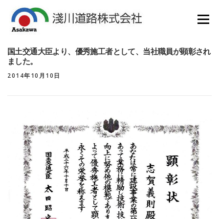
コ
ン
メニュー
テ
ン
HOME
会社概要
業務紹介
SDGS
採用情報
ツ
国土交通大臣より、優秀施工者として、当社職員が顕彰され
へ
各種ダウンロード
リンク集
新着情報
ました。
ス
お問い合わせ
キ
2014年10月10日
ッ
プ