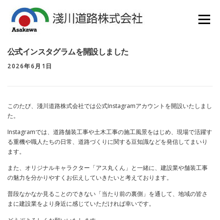
コ
ン
メニュー
テ
ン
HOME
会社概要
業務紹介
SDGS
採用情報
ツ
公式インスタグラムを開設しました
へ
各種ダウンロード
リンク集
新着情報
ス
お問い合わせ
2026年6月1日
キ
ッ
プ
このたび、淺川道路株式会社では公式Instagramアカウントを開設いたしまし
た。
Instagramでは、道路舗装工事や土木工事の施工風景をはじめ、現場で活躍す
る重機や職人たちの日常、道路づくりに関する豆知識などを発信してまいり
ます。
また、オリジナルキャラクター「アス丸くん」と一緒に、建設業や舗装工事
の魅力を分かりやすくお伝えしていきたいと考えております。
普段なかなか見ることのできない「当たり前の裏側」を通して、地域の皆さ
まに建設業をより身近に感じていただければ幸いです。