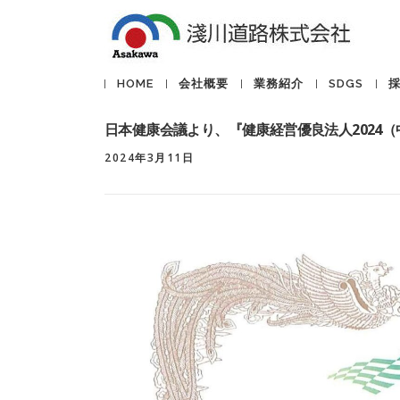
コ
ン
テ
ン
HOME
会社概要
業務紹介
SDGS
ツ
へ
日本健康会議より、『健康経営優良法人2024
ス
キ
2024年3月11日
ッ
プ