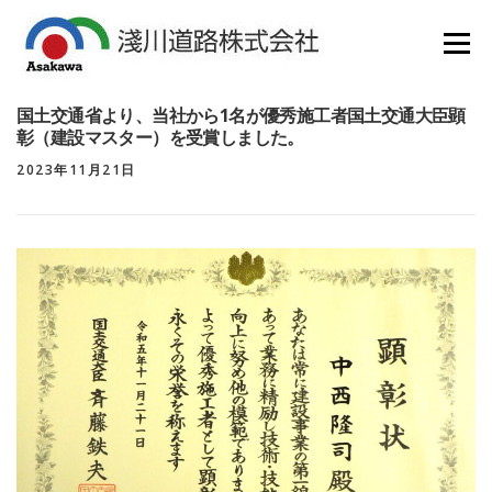
コ
ン
メニュー
テ
ン
HOME
会社概要
業務紹介
SDGS
採用情報
ツ
国土交通省より、当社から1名が優秀施工者国土交通大臣顕
へ
各種ダウンロード
リンク集
新着情報
彰（建設マスター）を受賞しました。
ス
お問い合わせ
キ
2023年11月21日
ッ
プ