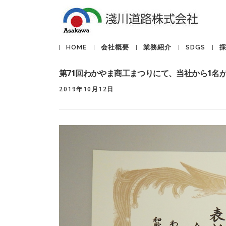
コ
ン
テ
ン
HOME
会社概要
業務紹介
SDGS
ツ
へ
第71回わかやま商工まつりにて、当社から1名
ス
キ
2019年10月12日
ッ
プ