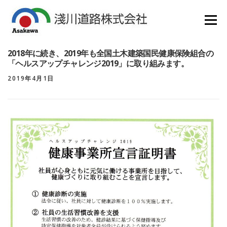
コ
ン
メニュー
テ
ン
HOME
会社概要
業務紹介
SDGS
採用情報
ツ
2018年に続き、2019年も全国土木建築国民健康保険組合の
へ
各種ダウンロード
リンク集
新着情報
「ヘルスアップチャレンジ2019」に取り組みます。
ス
お問い合わせ
キ
2019年4月1日
ッ
プ